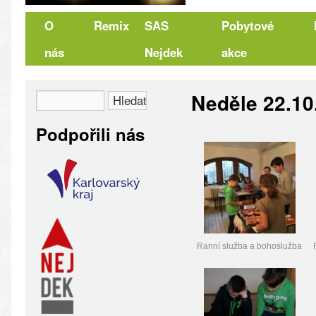
O
Remix
SAS
Pobytové
nás
Nejdek
akce
Neděle 22.10
Podpořili nás
Ranní služba a bohoslužba