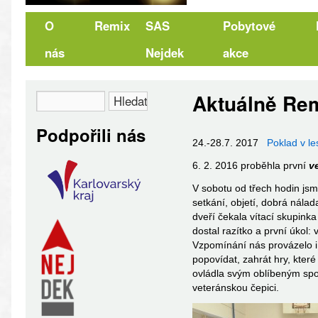
O
Remix
SAS
Pobytové
nás
Nejdek
akce
Aktuálně Re
Podpořili nás
24.-28.7. 2017
Poklad v le
6. 2. 2016 proběhla první
v
V sobotu od třech hodin js
setkání, objetí, dobrá nála
dveří čekala vítací skupink
dostal razítko a první úkol:
Vzpomínání nás provázelo i
popovídat, zahrát hry, kter
ovládla svým oblíbeným spor
veteránskou čepici.