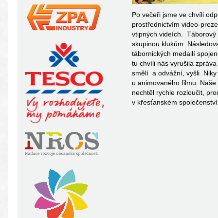
Po večeři jsme ve chvíli od
prostřednictvím video-preze
vtipných videích. Táborový 
skupinou klukům. Následova
tábornických medailí spoje
tu chvíli nás vyrušila zpráv
smělí a odvážní, vyšli Niky 
u animovaného filmu. Naše s
nechtěl rychle rozloučit, p
v křesťanském společenství