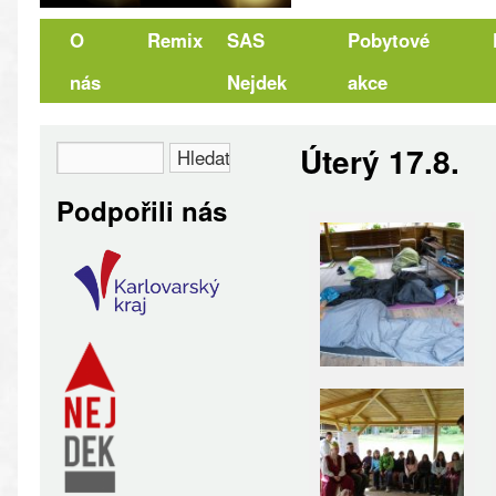
O
Remix
SAS
Pobytové
nás
Nejdek
akce
Úterý 17.8.
Podpořili nás